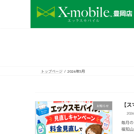
コ
ナ
ン
ビ
テ
ゲ
ン
ー
ツ
シ
へ
ョ
ス
ン
キ
に
ッ
移
プ
動
トップページ
2026年5月
【ス
お知らせ
202
毎月の
福知山