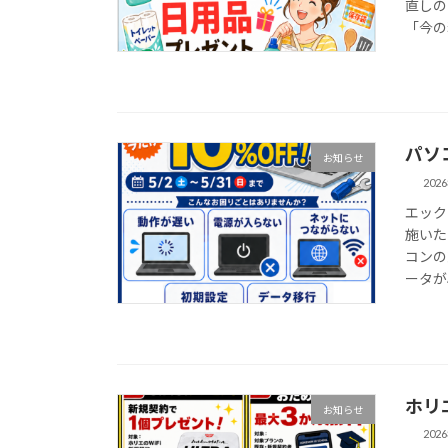
直しの
「今の
パソ
お知らせ
202
エック
施いた
コンの
ータが
ホリ
お知らせ
202