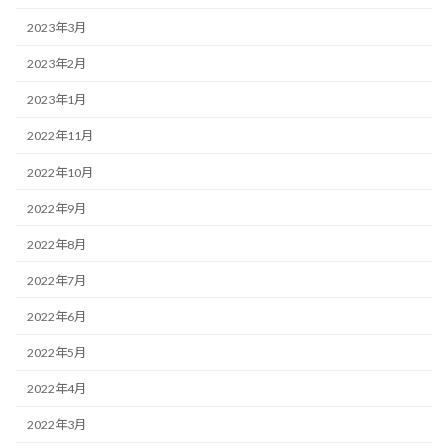
2023年3月
2023年2月
2023年1月
2022年11月
2022年10月
2022年9月
2022年8月
2022年7月
2022年6月
2022年5月
2022年4月
2022年3月