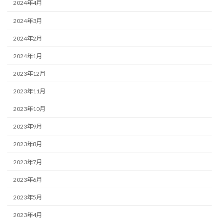
2024年4月
2024年3月
2024年2月
2024年1月
2023年12月
2023年11月
2023年10月
2023年9月
2023年8月
2023年7月
2023年6月
2023年5月
2023年4月