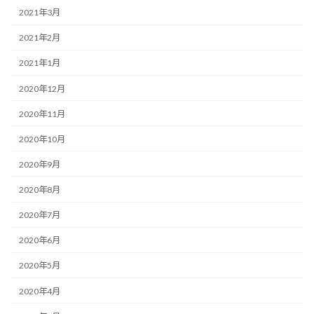
2021年3月
2021年2月
2021年1月
2020年12月
2020年11月
2020年10月
2020年9月
2020年8月
2020年7月
2020年6月
2020年5月
2020年4月