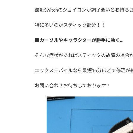
日
時
最近Switchのジョイコンが調子悪いとお持
:
特に多いのがスティック部分！！
■
カーソルやキャラクターが勝手に動く...
そんな症状があればスティックの故障の場合
エックスモバイルなら最短15分ほどで修理が
お問い合わせお待ちしております！