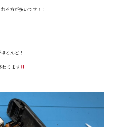
ちされる方が多いです！！
がほとんど！
終わります