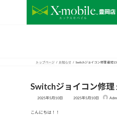
コ
ナ
ン
ビ
テ
ゲ
ン
ー
ツ
シ
へ
ョ
ス
ン
キ
に
ッ
移
プ
動
トップページ
お知らせ
Switchジョイコン修理 最短
Switchジョイコン修理
最
2025年5月10日
2025年5月10日
Adm
終
更
こんにちは！！
新