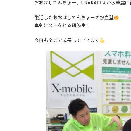
日
おおはしてんちょー、URARAロスから華麗に
時
:
復活したおおはしてんちょーの熱血塾
真剣にメモをとる研修生！
今日も全力で成長していきます