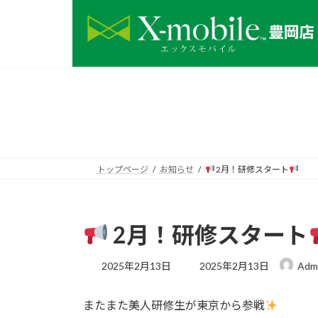
コ
ナ
ン
ビ
テ
ゲ
ン
ー
ツ
シ
へ
ョ
ス
ン
キ
に
ッ
移
プ
動
トップページ
お知らせ
2月！研修スタート
2月！研修スタート
最
2025年2月13日
2025年2月13日
Adm
終
更
またまた美人研修生が東京から参戦
新