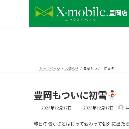
コ
ナ
ン
ビ
テ
ゲ
ン
ー
ツ
シ
へ
ョ
ス
ン
キ
に
ッ
移
プ
動
トップページ
お知らせ
豊岡もついに初雪
豊岡もついに初雪
最
2023年12月17日
2023年12月17日
A
終
更
昨日の暖かさとは打って変わって朝外に出たら
新