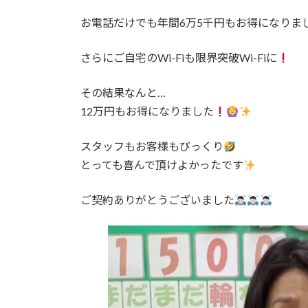
日
時
お電話だけでも年間6万5千円もお得になりま
:
さらにご自宅のWi-Fiも限界突破Wi-Fiに
その結果なんと…
12万円もお得になりました
スタッフもお客様もびっくり
とっても喜んで頂けよかったです
ご契約ありがとうございました