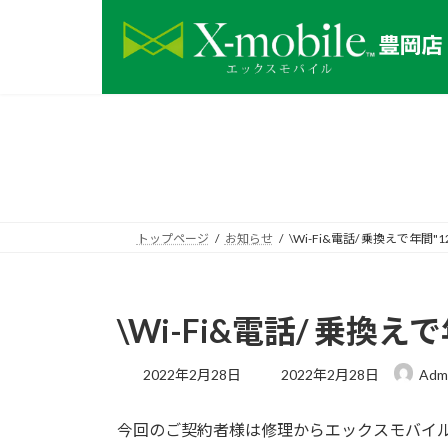
コ
ナ
ン
ビ
テ
ゲ
ン
ー
ツ
シ
へ
ョ
ス
ン
キ
に
ッ
移
プ
動
トップページ
お知らせ
\Wi-Fi&電話/ 乗換えで年間"
\Wi-Fi&電話/ 乗換え
最
2022年2月28日
2022年2月28日
Adm
終
更
今回のご契約者様は修理からエックスモバイ
新