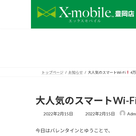
コ
ナ
ン
ビ
テ
ゲ
ン
ー
ツ
シ
へ
ョ
ス
ン
キ
に
ッ
移
プ
動
トップページ
お知らせ
大人気のスマートWi-Fi
4
大人気のスマートWi-F
最
2022年2月15日
2022年2月15日
Adm
終
更
今日はバレンタインとゆうことで、
新