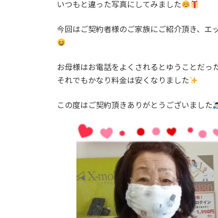
日
いつもと違った写真にしてみました
時
:
今回はご契約者様のご家族にご紹介頂き、エ
お母様はお電話をよくされるとゆうことだっ
それでもかなり料金は安くなりました
この度はご契約頂きありがとうございました