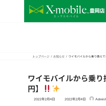
コ
ナ
ン
ビ
テ
ゲ
ン
ー
ツ
シ
へ
ョ
ス
ン
キ
に
ッ
移
プ
動
トップページ
お知らせ
ワイモバイルから乗り換えで
ワイモバイルから乗り
円】
最
2022年2月4日
2022年2月4日
AdminX
終