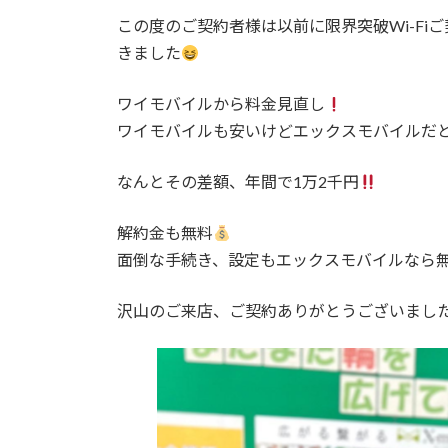
更
この度のご契約者様は以前に限界突破Wi-F
新
日
きました
時
:
ワイモバイルから料金見直し
ワイモバイルも安いけどエックスモバイルだ
なんとその差額、年間で1万2千円
解約金も無料
面倒な手続き、設定もエックスモバイルなら
沢山のご来店、ご契約ありがとうございまし