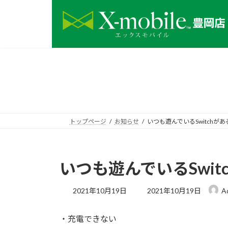
コ
ナ
ン
ビ
テ
ゲ
ン
ー
ツ
シ
へ
ョ
ス
ン
キ
に
ッ
移
プ
動
トップページ
お知らせ
いつも遊んでいるSwitchが
いつも遊んでいるSwit
最
2021年10月19日
2021年10月19日
A
終
更
・充電できない
新