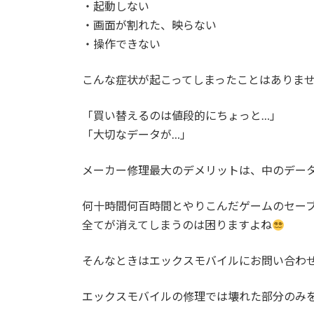
日
・起動しない
時
・画面が割れた、映らない
:
・操作できない
こんな症状が起こってしまったことはありま
「買い替えるのは値段的にちょっと…」
「大切なデータが…」
メーカー修理最大のデメリットは、中のデー
何十時間何百時間とやりこんだゲームのセー
全てが消えてしまうのは困りますよね
そんなときはエックスモバイルにお問い合わ
エックスモバイルの修理では壊れた部分のみ