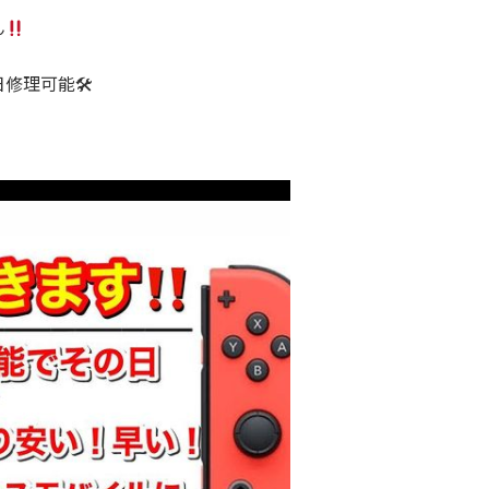
ん
修理可能🛠