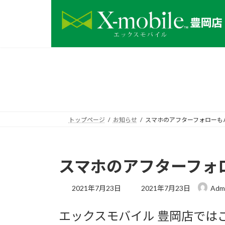
コ
ナ
ン
ビ
テ
ゲ
ン
ー
ツ
シ
へ
ョ
ス
ン
キ
に
ッ
移
プ
動
トップページ
お知らせ
スマホのアフターフォローも
スマホのアフターフォ
最
2021年7月23日
2021年7月23日
Adm
終
更
エックスモバイル 豊岡店では
新