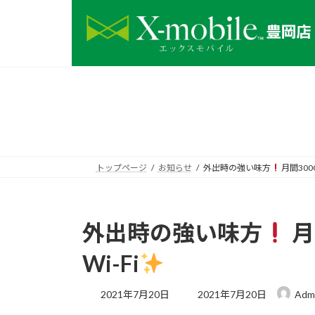
コ
ナ
ン
ビ
テ
ゲ
ン
ー
ツ
シ
へ
ョ
ス
ン
キ
に
ッ
移
プ
動
トップページ
お知らせ
外出時の強い味方
月間30
外出時の強い味方
月
Wi-Fi
最
2021年7月20日
2021年7月20日
Adm
終