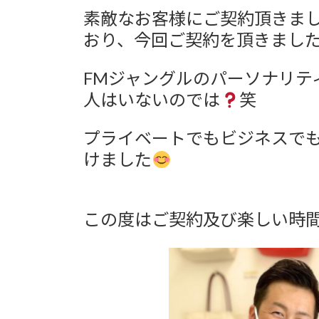
更
素敵なお客様にご契約頂きま
新
日
おり、今回ご契約を頂きまし
時
:
FMジャングルのパーソナリテ
人はいないのでは
笑
プライベートでもビジネスで
けました
この度はご契約及び楽しい時