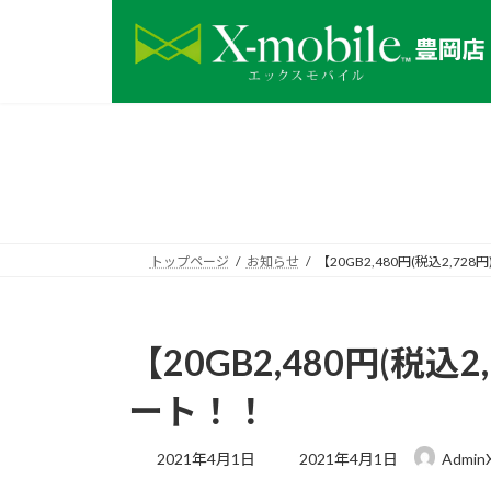
コ
ナ
ン
ビ
テ
ゲ
ン
ー
ツ
シ
へ
ョ
ス
ン
キ
に
ッ
移
プ
動
トップページ
お知らせ
【20GB2,480円(税込2,7
【20GB2,480円(税
ート！！
最
2021年4月1日
2021年4月1日
AdminX
終