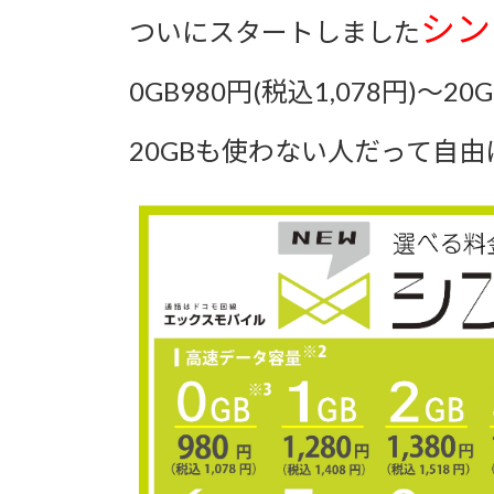
更
シン
ついにスタートしました
新
日
時
0GB980円(税込1,078円)～20
:
20GBも使わない人だって自