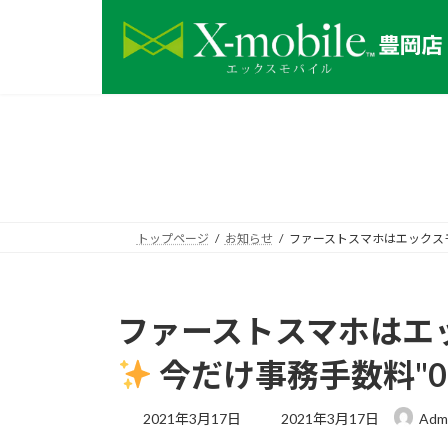
コ
ナ
ン
ビ
テ
ゲ
ン
ー
ツ
シ
へ
ョ
ス
ン
キ
に
ッ
移
プ
動
トップページ
お知らせ
ファーストスマホはエックス
ファーストスマホはエ
今だけ事務手数料"0
最
2021年3月17日
2021年3月17日
Adm
終