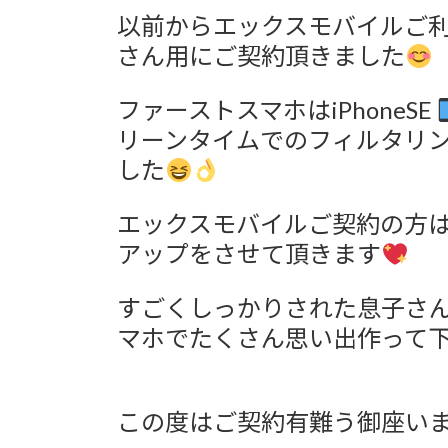
更
以前からエックスモバイルご
新
日
さん用にご契約頂きました
時
:
ファーストスマホはiPhoneSE
リーンタイムでのフィルタリ
した
エックスモバイルご契約の方は
アップをさせて頂きます
すごくしっかりされた息子さ
マホでたくさん思い出作って
この度はご契約有難う御座い