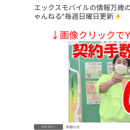
更
エックスモバイルの情報万歳のY
新
日
ゃんねる"毎週日曜日更新
時
:
↓画像クリックでYo
お知らせ
カテゴリー