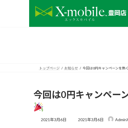
コ
ナ
ン
ビ
テ
ゲ
ン
ー
ツ
シ
へ
ョ
ス
ン
キ
に
ッ
移
プ
動
トップページ
お知らせ
今回は0円キャンペーンを熱
今回は0円キャンペー
最
2021年3月6日
2021年3月6日
AdminX
終