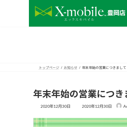
コ
ナ
ン
ビ
テ
ゲ
ン
ー
ツ
シ
へ
ョ
ス
ン
キ
に
ッ
移
プ
動
トップページ
お知らせ
年末年始の営業につきまして
年末年始の営業につき
最
2020年12月30日
2020年12月30日
A
終
更
新