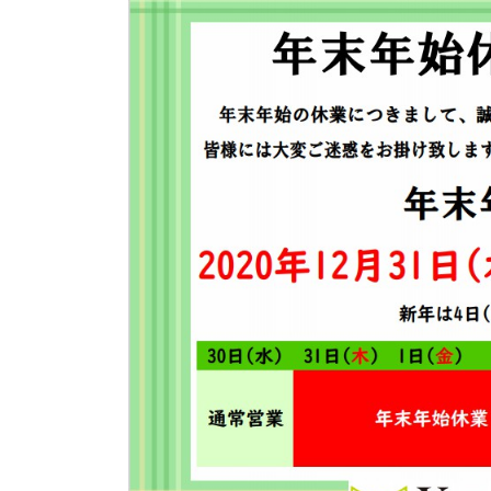
日
時
: