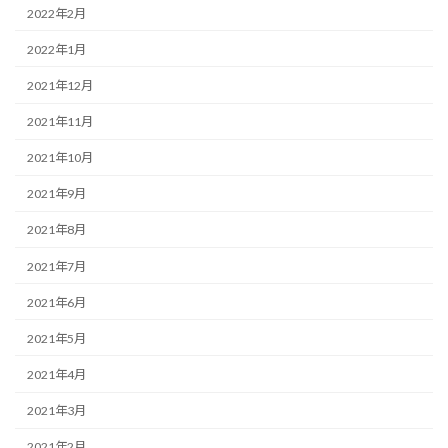
2022年2月
2022年1月
2021年12月
2021年11月
2021年10月
2021年9月
2021年8月
2021年7月
2021年6月
2021年5月
2021年4月
2021年3月
2021年2月