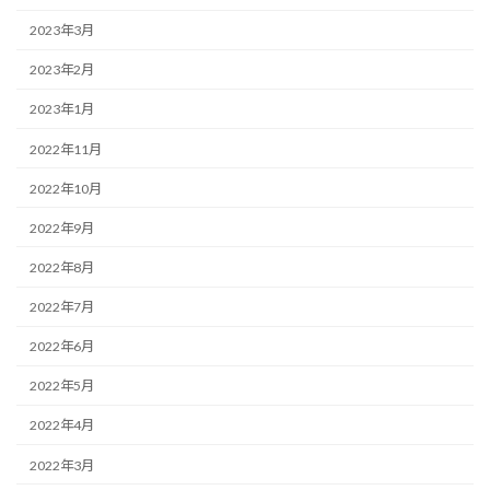
2023年3月
2023年2月
2023年1月
2022年11月
2022年10月
2022年9月
2022年8月
2022年7月
2022年6月
2022年5月
2022年4月
2022年3月