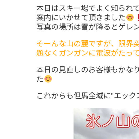
更
本日はスキー場でよく知られ
新
日
案内にいかせて頂きました
時
写真の場所は雪が降るとゲレ
:
そーんな山の麓ですが、限界突
題なくガンガンに電波がたっ
本日の見直しのお客様もかな
た
これからも但馬全域に"エック