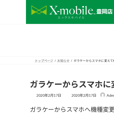
コ
ナ
ン
ビ
テ
ゲ
ン
ー
ツ
シ
へ
ョ
ス
ン
キ
に
ッ
移
プ
動
トップページ
お知らせ
ガラケーからスマホに変えて
ガラケーからスマホに
最
2020年2月17日
2020年2月17日
Adm
終
更
ガラケーからスマホへ機種変更
新