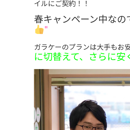
日
イルにご契約！！
時
:
春キャンペーン中なの
"
ガラケーのプランは大手もお
に切替えて、さらに安